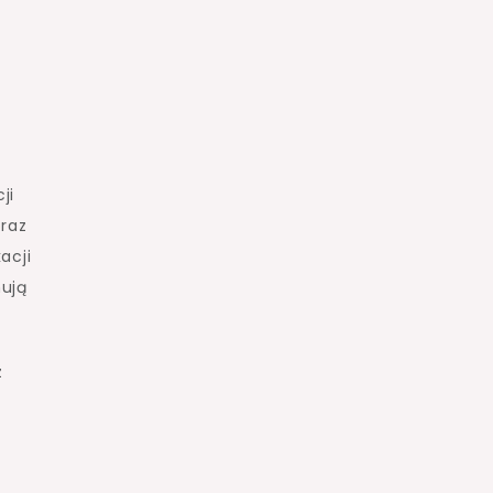
ji
oraz
acji
nują
z