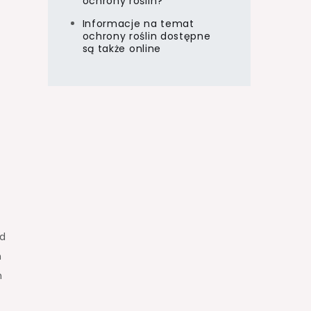
ochrony roślin?
Informacje na temat
ochrony roślin dostępne
są także online
ed
h
h